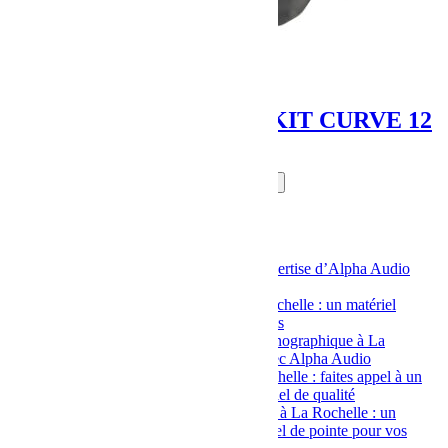
CLAIR BROTHERS KIT CURVE 12
Rechercher
Rechercher
Articles récents
Console DMX à La Rochelle : l’expertise d’Alpha Audio
pour des événements réussis
Location de retour de scène à La Rochelle : un matériel
performant pour tous vos événements
Location de matériel d’éclairage scénographique à La
Rochelle : un service sur-mesure avec Alpha Audio
Location de matériel vidéo à La Rochelle : faites appel à un
spécialiste qui vous fournit du matériel de qualité
Location de matériel de sonorisation à La Rochelle : un
professionnel vous fournit un matériel de pointe pour vos