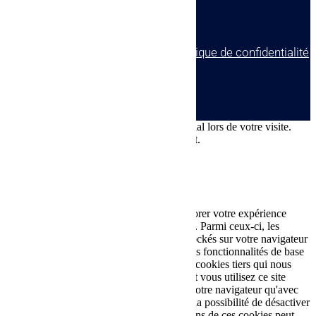
© tous droits réservés
plan du site
-
mentions légales
-
politique de confidentialité
Site propulsé par
INOVA WEB
Ce site dépose des cookies sur votre terminal lors de votre visite.
Vous pouvez accepter ou refuser leur dépôt.
J'accepte
Je refuse
En savoir plus
Fermer
Ce site Web utilise des cookies pour améliorer votre expérience
pendant que vous naviguez sur le site Web. Parmi ceux-ci, les
cookies classés comme nécessaires sont stockés sur votre navigateur
car ils sont essentiels au fonctionnement des fonctionnalités de base
du site Web. Nous utilisons également des cookies tiers qui nous
aident à analyser et à comprendre comment vous utilisez ce site
Web. Ces cookies ne seront stockés dans votre navigateur qu'avec
votre consentement. Vous avez également la possibilité de désactiver
ces cookies. Mais la désactivation de certains de ces cookies peut