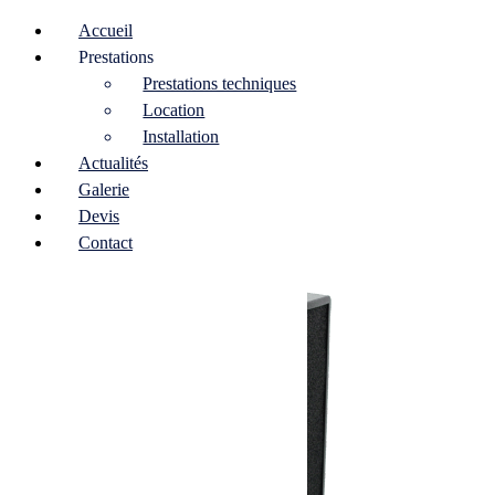
Accueil
Prestations
Prestations techniques
Home
/ Boutique
Location
Installation
Boutique
Actualités
Galerie
Showing all 6 results
Devis
Contact