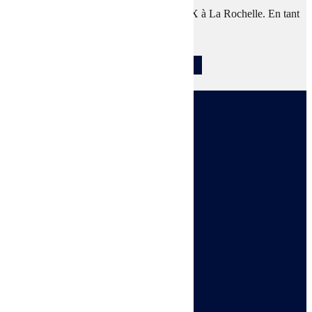
solution avec sa location de console DMX à La Rochelle. En tant
que...
LIRE L'ARTICLE

Voir le numéro

Voir l'adresse email

SARL ALPHA AUDIO
4 rue Auguste Perret