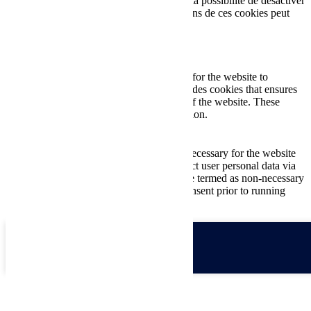
votre consentement. Vous avez également la possibilité de désactiver
ces cookies. Mais la désactivation de certains de ces cookies peut
affecter votre expérience de navigation.
Necessary
Necessary
Toujours activé
Necessary cookies are absolutely essential for the website to
function properly. This category only includes cookies that ensures
basic functionalities and security features of the website. These
cookies do not store any personal information.
Non-necessary
Non-necessary
Any cookies that may not be particularly necessary for the website
to function and is used specifically to collect user personal data via
analytics, ads, other embedded contents are termed as non-necessary
cookies. It is mandatory to procure user consent prior to running
these cookies on your website.
Enregistrer & appliquer