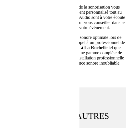
De plus, faire appel à un professionnel de la sonorisation vous
permet de bénéficier d’un accompagnement personnalisé tout au
long de votre projet. Les équipes d’Alpha Audio sont à votre écoute
pour répondre à toutes vos questions et pour vous conseiller dans le
choix du matériel le plus adapté à votre événement.
En conclusion, pour garantir une qualité sonore optimale lors de
votre événement, il est essentiel de faire appel à un professionnel de
la
location de matériel de sonorisation à La Rochelle
tel que
Alpha Audio. Vous bénéficierez ainsi d’une gamme complète de
matériel de sonorisation ainsi que d’une installation professionnelle
adaptée à vos besoins, pour une expérience sonore inoubliable.
DÉCOUVREZ NOS AUTRES
ACTUS