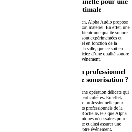
Une installation professionnelle pour une
qualité sonore optimale
Outre la location de matériel de sonorisation,
Alpha Audio
propose
également l’installation professionnelle de son matériel. En effet, une
installation adéquate est essentielle pour obtenir une qualité sonore
optimale. Les équipes d’Alpha Audio sont expérimentées et
qualifiées pour installer votre matériel en fonction de la
configuration de votre événement et de la salle, que ce soit en
intérieur ou en extérieur. Ainsi, vous bénéficiez d’une qualité sonore
exceptionnelle pour votre événement.
Pourquoi faire appel à un professionnel
pour l’installation de votre sonorisation ?
La mise en place d’un système sonore est une opération délicate qui
nécessite des compétences techniques particulières. En effet,
l’installation doit être réalisée de manière professionnelle pour
garantir une qualité sonore optimale. Les professionnels de la
location de matériel de sonorisation à La Rochelle, tels que Alpha
Audio, possèdent les connaissances techniques nécessaires pour
installer le matériel de manière adéquate et ainsi assurer une
diffusion sonore de qualité pour votre événement.