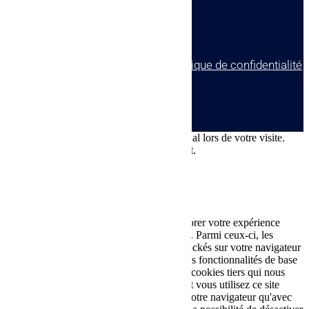
17140 Lagord
© tous droits réservés
plan du site
-
mentions légales
-
politique de confidentialité
Site propulsé par
INOVA WEB
Ce site dépose des cookies sur votre terminal lors de votre visite.
Vous pouvez accepter ou refuser leur dépôt.
J'accepte
Je refuse
En savoir plus
Fermer
Ce site Web utilise des cookies pour améliorer votre expérience
pendant que vous naviguez sur le site Web. Parmi ceux-ci, les
cookies classés comme nécessaires sont stockés sur votre navigateur
car ils sont essentiels au fonctionnement des fonctionnalités de base
du site Web. Nous utilisons également des cookies tiers qui nous
aident à analyser et à comprendre comment vous utilisez ce site
Web. Ces cookies ne seront stockés dans votre navigateur qu'avec