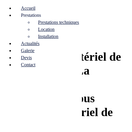
Accueil
Prestations
Prestations techniques
Location
Installation
Actualités
Galerie
Location de matériel de
Devis
Contact
sonorisation à La
Rochelle : un
professionnel vous
fournit un matériel de
pointe pour vos