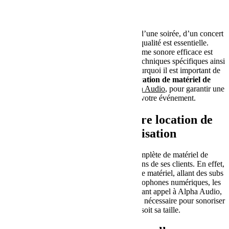
Pour réussir un événement, qu’il s’agisse d’une soirée, d’un concert
ou d’un festival, une sonorisation de qualité est essentielle.
Cependant, la mise en place d’un système sonore efficace est
complexe et nécessite des connaissances techniques spécifiques ainsi
que des équipements de qualité. C’est pourquoi il est important de
faire appel à un professionnel de la
location de matériel de
sonorisation à La Rochelle
, tel que
Alpha Audio
, pour garantir une
expérience sonore optimale pour votre événement.
Un large choix pour votre location de
matériel de sonorisation
Alpha Audio propose une gamme complète de matériel de
sonorisation pour répondre à tous les besoins de ses clients. En effet,
l’entreprise dispose d’une grande variété de matériel, allant des subs
aux amplificateurs en passant par les microphones numériques, les
ear monitors et les consoles. Ainsi, en faisant appel à Alpha Audio,
vous êtes certain de trouver tout le matériel nécessaire pour sonoriser
votre événement, quelle que soit sa taille.