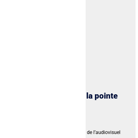
l’équipement voulu.
Nos locations
Des équipements à la pointe
et au meilleur prix
Les technologies dans le monde de l’audiovisuel