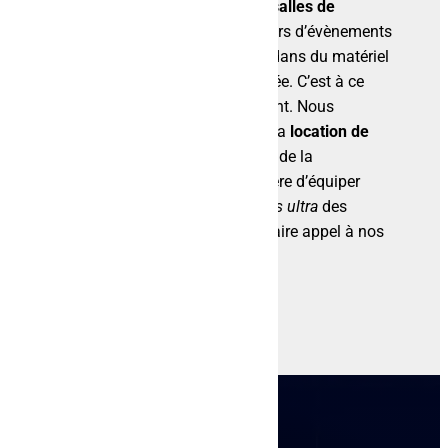
évoluent à vitesse grand V. Les
salles de
spectacle
ou autres organisateurs d’évènements
ne peuvent parfois pas investir dans du matériel
dernière génération chaque année. C’est à ce
moment qu’Alpha Audio intervient. Nous
sommes là pour vous proposer la
location de
matériel audiovisuel
à la pointe de la
technologie ! La meilleure manière d’équiper
votre évènement avec le
nec plus ultra
des
produits audiovisuels, c’est de faire appel à nos
services !