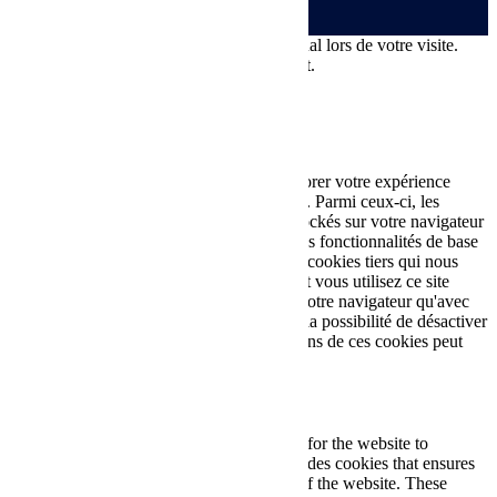
Ce site dépose des cookies sur votre terminal lors de votre visite.
Vous pouvez accepter ou refuser leur dépôt.
J'accepte
Je refuse
En savoir plus
Fermer
Ce site Web utilise des cookies pour améliorer votre expérience
pendant que vous naviguez sur le site Web. Parmi ceux-ci, les
cookies classés comme nécessaires sont stockés sur votre navigateur
car ils sont essentiels au fonctionnement des fonctionnalités de base
du site Web. Nous utilisons également des cookies tiers qui nous
aident à analyser et à comprendre comment vous utilisez ce site
Web. Ces cookies ne seront stockés dans votre navigateur qu'avec
votre consentement. Vous avez également la possibilité de désactiver
ces cookies. Mais la désactivation de certains de ces cookies peut
affecter votre expérience de navigation.
Necessary
Necessary
Toujours activé
Necessary cookies are absolutely essential for the website to
function properly. This category only includes cookies that ensures
basic functionalities and security features of the website. These