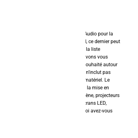
chercher
Lorsque vous choisissez Alpha Audio pour la
location de matériel audiovisuel
, ce dernier peut
vous être livré. En effet, une fois la liste
d’équipements définie, nous pouvons vous
déposer les produits à l’endroit souhaité autour
de
La Rochelle
. Cette prestation n’inclut pas
l’installation ni l’exploitation du matériel. Le
client prend en charge la pose et la mise en
service. Microphones, rack de scène, projecteurs
LED,
équipements scéniques
, écrans LED,
instruments de musique… De quoi avez-vous
besoin ?