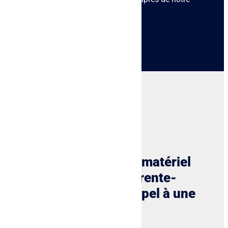
entreprise.
Notre fiabilité
Pour la location de matériel
audiovisuel en Charente-
Maritime : faites appel à une
entreprise fiable