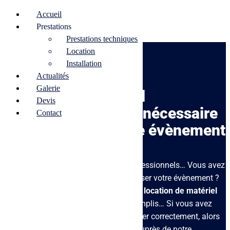
Accueil
Prestations
Prestations techniques
Location
Installation
Actualités
Galerie
Location de matériel
Devis
audiovisuel : tout le nécessaire
Contact
pour organiser votre évènement
Associations, salles de spectacle, professionnels… Vous avez
besoin de matériel scénique pour réaliser votre évènement ?
Alpha Audio met à votre disposition la
location de matériel
audiovisuel
. Projecteurs,
enceintes
, amplis… Si vous avez
déjà les professionnels pour les installer correctement, alors
vous pouvez louer vos équipements auprès de notre