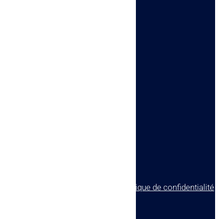

Voir le numéro

Voir l'adresse email

SARL ALPHA AUDIO
4 rue Auguste Perret
17140 Lagord
© tous droits réservés
plan du site
-
mentions légales
-
politique de confidentialité
Site propulsé par
INOVA WEB