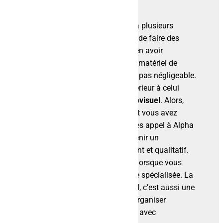
Louer son matériel audiovisuel a plusieurs
avantages. Cela permet d’abord de faire des
économies. En effet, à moins d’en avoir
régulièrement besoin, le coût du matériel de
sonorisation
ou de lumière n’est pas négligeable.
Le montant sera nettement supérieur à celui
d’une
location de matériel audiovisuel
. Alors,
pour le matériel audiovisuel dont vous avez
besoin de façon ponctuelle, faites appel à Alpha
Audio. Vous êtes ainsi sûr d’obtenir un
équipement entretenu, performant et qualitatif.
Le risque de panne est moindre lorsque vous
faites confiance à une entreprise spécialisée. La
location de matériel audiovisuel
, c’est aussi une
solution pratique pour pouvoir organiser
l’évènement que vous souhaitez avec