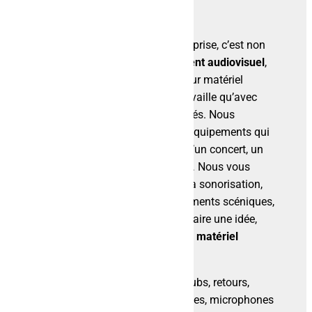
Ce que vous propose notre entreprise, c’est non
seulement d’
intégrer l’équipement audiovisuel
,
mais surtout d’installer le meilleur matériel
audiovisuel ! Alpha Audio ne travaille qu’avec
des produits performants et testés. Nous
pouvons intervenir sur tous les équipements qui
composent un évènement tel qu’un concert, un
spectacle vivant, un plateau TV… Nous vous
proposons un large choix pour la sonorisation,
l’éclairage, les effets, les équipements scéniques,
la vidéo, le backline. Pour vous faire une idée,
nous effectuons l’
installation de matériel
audiovisuel
tel que :
Sonorisation
: diffusion, subs, retours,
amplificateurs, périphériques, microphones