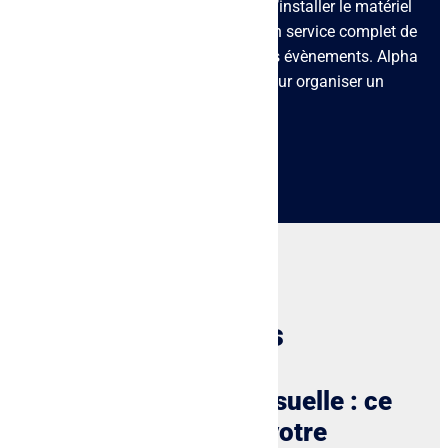
existe des professionnels en mesure d’installer le matériel
audiovisuel. Ainsi, vous bénéficiez d’un service complet de
location et de mise en service pour vos évènements. Alpha
Audio dispose de tout le nécessaire pour organiser un
spectacle
digne de ce nom.
Nos prestations
Intégration audiovisuelle : ce
que vous propose votre