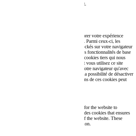
Vous pouvez accepter ou refuser leur dépôt.
J'accepte
Je refuse
En savoir plus
Fermer
Ce site Web utilise des cookies pour améliorer votre expérience
pendant que vous naviguez sur le site Web. Parmi ceux-ci, les
cookies classés comme nécessaires sont stockés sur votre navigateur
car ils sont essentiels au fonctionnement des fonctionnalités de base
du site Web. Nous utilisons également des cookies tiers qui nous
aident à analyser et à comprendre comment vous utilisez ce site
Web. Ces cookies ne seront stockés dans votre navigateur qu'avec
votre consentement. Vous avez également la possibilité de désactiver
ces cookies. Mais la désactivation de certains de ces cookies peut
affecter votre expérience de navigation.
Necessary
Necessary
Toujours activé
Necessary cookies are absolutely essential for the website to
function properly. This category only includes cookies that ensures
basic functionalities and security features of the website. These
cookies do not store any personal information.
Non-necessary
Non-necessary