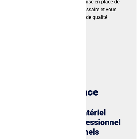
moindre problème. Il assure la mise en place de
tout le matériel audiovisuel nécessaire et vous
permet de garantir un spectacle de qualité.
Notre polyvalence
L’installation de matériel
audiovisuel de professionnel
par des professionnels