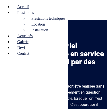
Accueil
Prestations
Prestations techniques
Location
Installation
Actualités
Galerie
Installation de matériel
Devis
audiovisuel : la mise en service
Contact
de votre équipement par des
professionnels
L’
installation de matériel audiovisuel
doit être réalisée dans
les règles de l’art si l’on veut que l’équipement en question
fonctionne. Et il n’est pas toujours simple, lorsque l’on n’est
pas du métier, de savoir comment faire. C’est pourquoi il