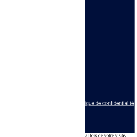
Voir le numéro

Voir l'adresse email

SARL ALPHA AUDIO
4 rue Auguste Perret
17140 Lagord
© tous droits réservés
plan du site
-
mentions légales
-
politique de confidentialité
Site propulsé par
INOVA WEB
Ce site dépose des cookies sur votre terminal lors de votre visite.