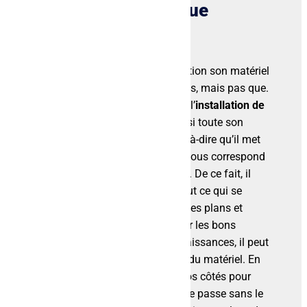
prestataire technique
Alpha Audio met à votre disposition son matériel
audiovisuel pour vos évènements, mais pas que.
Il ne se contente pas d’effectuer l’
installation de
matériel audiovisuel
, il met aussi toute son
expertise dans son travail. C’est-à-dire qu’il met
en place un véritable projet qui vous correspond
et qui correspond à vos attentes. De ce fait, il
gère l’installation, mais aussi tout ce qui se
passe avant et après. Il prévoit des plans et
configure les lieux afin de choisir les bons
équipements. Grâce à ses connaissances, il peut
aussi assurer une maintenance du matériel. En
conclusion, Alpha Audio est à vos côtés pour
s’assurer que votre évènement se passe sans le