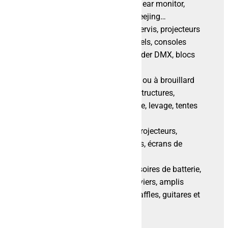
numériques, microphones, ear monitor,
consoles, rack de scène, deejing…
Éclairage : projecteurs asservis, projecteurs
LED, projecteurs traditionnels, consoles
DMX, splitter, merger, recorder DMX, blocs
de puissance…
Effets : machines à fumée ou à brouillard
Équipements scéniques : structures,
praticables, pieds de levage, levage, tentes
pliantes…
Vidéo : écrans LED, vidéoprojecteurs,
captation vidéo
et caméras, écrans de
projection
Backline : batteries, accessoires de batterie,
percussions, pianos et claviers, amplis
guitares, amplis basses, baffles, guitares et
basses.