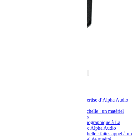
APG DS8
Rechercher
Rechercher
Articles récents
Console DMX à La Rochelle : l’expertise d’Alpha Audio
pour des événements réussis
Location de retour de scène à La Rochelle : un matériel
performant pour tous vos événements
Location de matériel d’éclairage scénographique à La
Rochelle : un service sur-mesure avec Alpha Audio
Location de matériel vidéo à La Rochelle : faites appel à un
spécialiste qui vous fournit du matériel de qualité