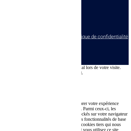
4 rue Auguste Perret
17140 Lagord
© tous droits réservés
plan du site
-
mentions légales
-
politique de confidentialité
Site propulsé par
INOVA WEB
Ce site dépose des cookies sur votre terminal lors de votre visite.
Vous pouvez accepter ou refuser leur dépôt.
J'accepte
Je refuse
En savoir plus
Fermer
Ce site Web utilise des cookies pour améliorer votre expérience
pendant que vous naviguez sur le site Web. Parmi ceux-ci, les
cookies classés comme nécessaires sont stockés sur votre navigateur
car ils sont essentiels au fonctionnement des fonctionnalités de base
du site Web. Nous utilisons également des cookies tiers qui nous
aident à analyser et à comprendre comment vous utilisez ce site