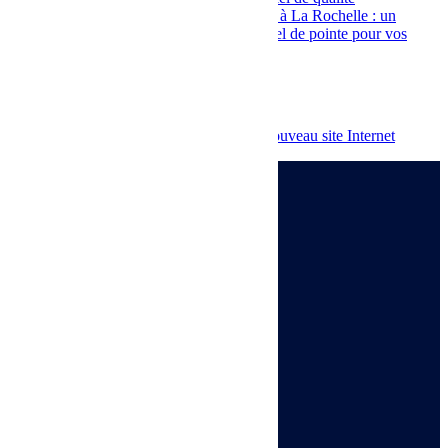
Location de matériel de sonorisation à La Rochelle : un
professionnel vous fournit un matériel de pointe pour vos
événements
Commentaires récents
Un commentateur WordPress
sur
Nouveau site Internet

Voir le numéro

Voir l'adresse email

SARL ALPHA AUDIO