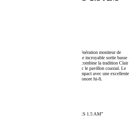
Category:
Retours
Description
Reviews (0)
Description
Le Clair Brothers 1.5AM est la nouvelle génération moniteur de
scène coaxial unique de 15 pouces avec une incroyable sortie basse
fréquence. L’ingénierie derrière le 1.5AM combine la tradition Clair
des moniteurs pour les grandes scènes, avec le pavillon coaxial. Le
résultat est un wedge très performant et compact avec une excellente
cohérence dans le spectres et une couleur sonore hi-fi.
Reviews
There are no reviews yet.
Be the first to review “CLAIR BROTHERS 1.5 AM”
You must be
logged in
to post a review.