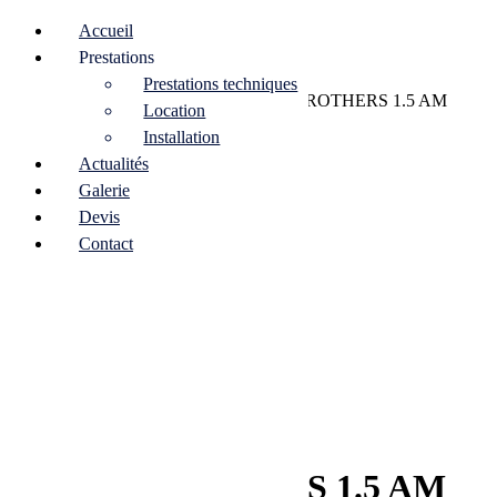
Accueil
Prestations
Prestations techniques
Home
/
Sonorisation
/
Retours
/ CLAIR BROTHERS 1.5 AM
Location
Installation
Actualités
Galerie
Devis
Contact
CLAIR BROTHERS 1.5 AM