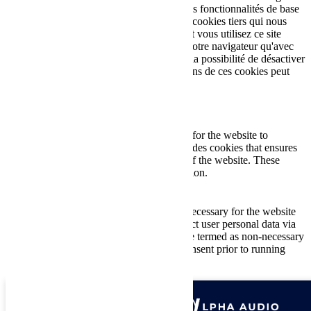
car ils sont essentiels au fonctionnement des fonctionnalités de base
du site Web. Nous utilisons également des cookies tiers qui nous
aident à analyser et à comprendre comment vous utilisez ce site
Web. Ces cookies ne seront stockés dans votre navigateur qu'avec
votre consentement. Vous avez également la possibilité de désactiver
ces cookies. Mais la désactivation de certains de ces cookies peut
affecter votre expérience de navigation.
Necessary
Necessary
Toujours activé
Necessary cookies are absolutely essential for the website to
function properly. This category only includes cookies that ensures
basic functionalities and security features of the website. These
cookies do not store any personal information.
Non-necessary
Non-necessary
Any cookies that may not be particularly necessary for the website
to function and is used specifically to collect user personal data via
analytics, ads, other embedded contents are termed as non-necessary
cookies. It is mandatory to procure user consent prior to running
these cookies on your website.
Enregistrer & appliquer