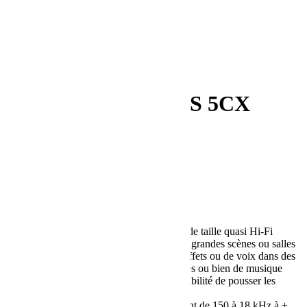
CLAIR BROTHERS 5CX
Category:
Diffusion
Description
Reviews (0)
Description
Le 5CX est une enceinte coaxiale passive de taille quasi Hi-Fi
prévue pour assurer le débouchage sur des grandes scènes ou salles
de spectacle, mais aussi toute diffusion d’effets ou de voix dans des
galeries marchandes, des salles polyvalentes ou bien de musique
d’ambiance dans des restaurants avec possibilité de pousser les
tables !
Disposant d’une réponse en fréquence allant de 150 à 18 kHz à ±