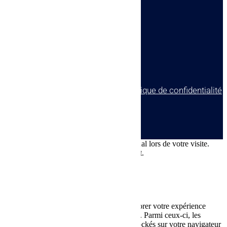

SARL ALPHA AUDIO
4 rue Auguste Perret
17140 Lagord
© tous droits réservés
plan du site
-
mentions légales
-
politique de confidentialité
Site propulsé par
INOVA WEB
Ce site dépose des cookies sur votre terminal lors de votre visite.
Vous pouvez accepter ou refuser leur dépôt.
J'accepte
Je refuse
En savoir plus
Fermer
Ce site Web utilise des cookies pour améliorer votre expérience
pendant que vous naviguez sur le site Web. Parmi ceux-ci, les
cookies classés comme nécessaires sont stockés sur votre navigateur