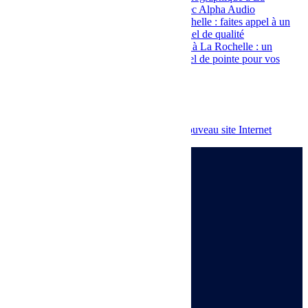
Rochelle : un service sur-mesure avec Alpha Audio
Location de matériel vidéo à La Rochelle : faites appel à un
spécialiste qui vous fournit du matériel de qualité
Location de matériel de sonorisation à La Rochelle : un
professionnel vous fournit un matériel de pointe pour vos
événements
Commentaires récents
Un commentateur WordPress
sur
Nouveau site Internet

Voir le numéro

Voir l'adresse email