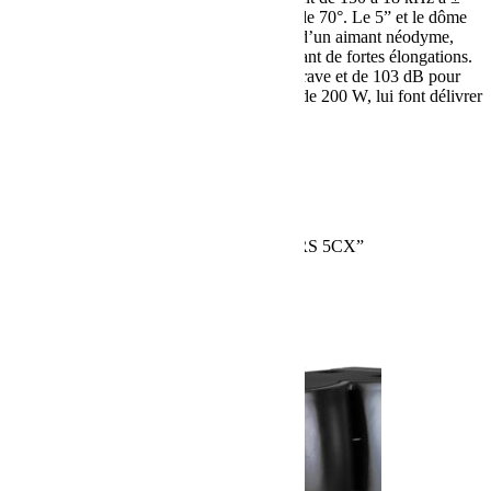
2dB, la 5CX offre une ouverture conique de 70°. Le 5” et le dôme
qui est enchâssé en son centre bénéficient d’un aimant néodyme,
avec pour le grave, une suspension autorisant de fortes élongations.
La sensibilité 1W@1m de 92 dB pour le grave et de 103 dB pour
l’aigu couplée à une puissance admissible de 200 W, lui font délivrer
un SPL Max de 118 dB.
Reviews
There are no reviews yet.
Be the first to review “CLAIR BROTHERS 5CX”
You must be
logged in
to post a review.
Related products